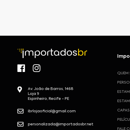
Impo
QUEM
PERSO
Av. João de Barros, 1468
ESTAM
Loja 9
Espinheiro, Recife - PE
ESTAM
CAPAS
ibrlojaoficial@gmail.com
PELÍC
personalizada@importadosbr.net
FALE 