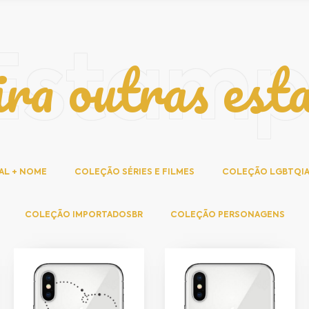
ira outras est
Estam
AL + NOME
COLEÇÃO SÉRIES E FILMES
COLEÇÃO LGBTQI
COLEÇÃO IMPORTADOSBR
COLEÇÃO PERSONAGENS