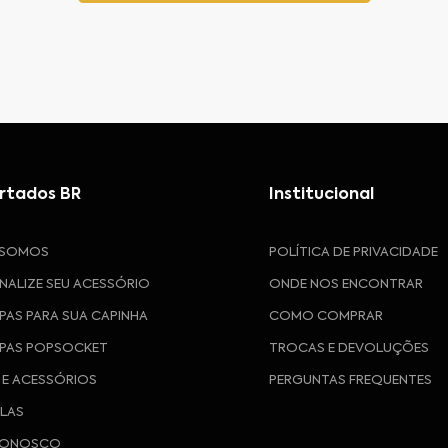
rtados BR
Institucional
 SOMOS
POLÍTICA DE PRIVACIDADE
NALIZE SEU ACESSÓRIO
ONDE NOS ENCONTRAR
PAS PARA SUA CAPINHA
COMO COMPRAR
PAS POPSOCKET
TROCAS E DEVOLUÇÕES
 E ACESSÓRIOS
PERGUNTAS FREQUENTES
ULAS
CONOSCO