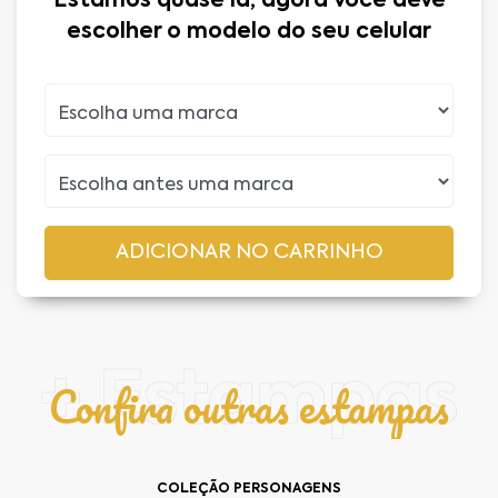
Estamos quase lá, agora você deve
escolher o modelo do seu celular
+ Estampas
Confira outras estampas
COLEÇÃO PERSONAGENS