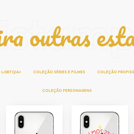
ira outras est
Estam
 LGBTQIA+
COLEÇÃO SÉRIES E FILMES
COLEÇÃO PROFIS
COLEÇÃO PERSONAGENS