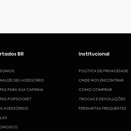
rtados BR
Institucional
 SOMOS
POLÍTICA DE PRIVACIDADE
NALIZE SEU ACESSÓRIO
ONDE NOS ENCONTRAR
PAS PARA SUA CAPINHA
COMO COMPRAR
PAS POPSOCKET
TROCAS E DEVOLUÇÕES
 E ACESSÓRIOS
PERGUNTAS FREQUENTES
ULAS
CONOSCO