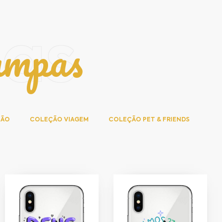
ampas
pas
SÃO
COLEÇÃO VIAGEM
COLEÇÃO PET & FRIENDS