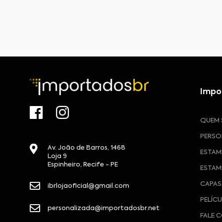
Impo
QUEM
PERSO
Av. João de Barros, 1468
ESTAM
Loja 9
Espinheiro, Recife - PE
ESTAM
CAPAS
ibrlojaoficial@gmail.com
PELÍC
personalizada@importadosbr.net
FALE 