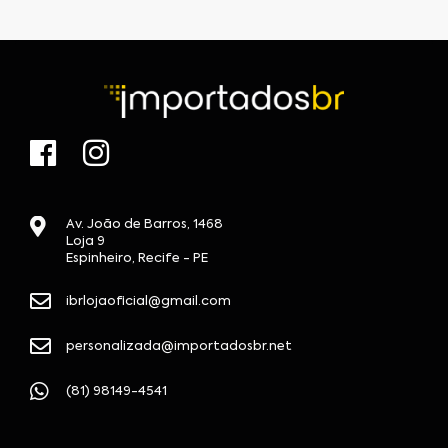
Av. João de Barros, 1468
Loja 9
Espinheiro, Recife - PE
ibrlojaoficial@gmail.com
personalizada@importadosbr.net
(81) 98149-4541