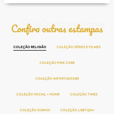
+ Estampas
Confira outras estampas
COLEÇÃO RELIGIÃO
COLEÇÃO SÉRIES E FILMES
COLEÇÃO PINK CORE
COLEÇÃO IMPORTADOSBR
COLEÇÃO INICIAL + NOME
COLEÇÃO TIMES
COLEÇÃO SIGNOS
COLEÇÃO LGBTQIA+