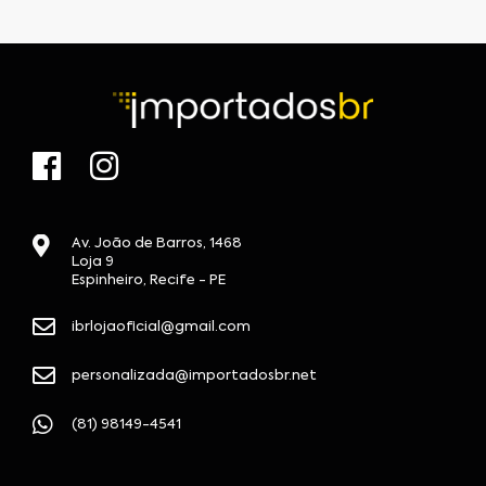
Av. João de Barros, 1468
Loja 9
Espinheiro, Recife - PE
ibrlojaoficial@gmail.com
personalizada@importadosbr.net
(81) 98149-4541