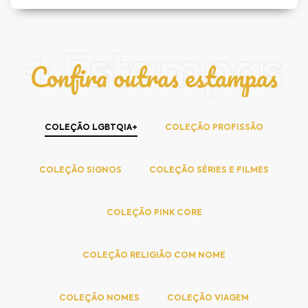
+ Estampas
Confira outras estampas
COLEÇÃO LGBTQIA+
COLEÇÃO PROFISSÃO
COLEÇÃO SIGNOS
COLEÇÃO SÉRIES E FILMES
COLEÇÃO PINK CORE
COLEÇÃO RELIGIÃO COM NOME
COLEÇÃO NOMES
COLEÇÃO VIAGEM